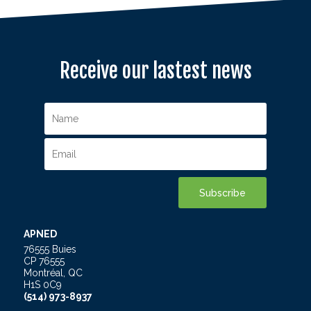
Receive our lastest news
APNED
76555 Buies
CP 76555
Montréal, QC
H1S 0C9
(514) 973-8937